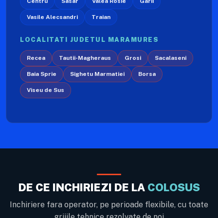
Centru
Sasar
Valea Rosie
Garii
Vasile Alecsandri
Traian
LOCALITATI JUDETUL MARAMURES
Recea
Tautii-Magheraus
Grosi
Sacalaseni
Baia Sprie
Sighetu Marmatiei
Borsa
Viseu de Sus
DE CE INCHIRIEZI DE LA
COLOSUS
Inchiriere fara operator, pe perioade flexibile, cu toate
grijile tehnice rezolvate de noi