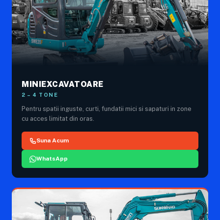
MINIEXCAVATOARE
2 – 4 TONE
Pentru spatii inguste, curti, fundatii mici si sapaturi in zone
cu acces limitat din oras.
Suna Acum
WhatsApp