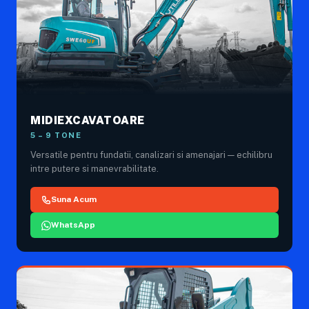
MIDIEXCAVATOARE
5 – 9 TONE
Versatile pentru fundatii, canalizari si amenajari — echilibru
intre putere si manevrabilitate.
Suna Acum
WhatsApp