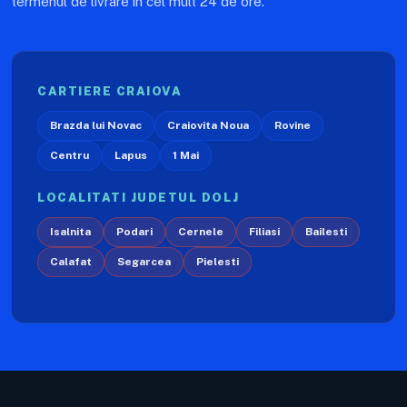
termenul de livrare in cel mult 24 de ore.
CARTIERE CRAIOVA
Brazda lui Novac
Craiovita Noua
Rovine
Centru
Lapus
1 Mai
LOCALITATI JUDETUL DOLJ
Isalnita
Podari
Cernele
Filiasi
Bailesti
Calafat
Segarcea
Pielesti