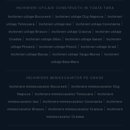
INCHIRIERI UTILAJE CONSTRUCTII IN TOATA TARA
|
|
Inchirieri utilaje Bucuresti
Inchirieri utilaje Cluj-Napoca
Inchirieri
|
|
|
utilaje Timisoara
Inchirieri utilaje Iasi
Inchirieri utilaje Constanta
|
|
Inchirieri utilaje Brasov
Inchirieri utilaje Craiova
Inchirieri utilaje
|
|
|
Oradea
Inchirieri utilaje Sibiu
Inchirieri utilaje Galati
Inchirieri
|
|
|
utilaje Ploiesti
Inchirieri utilaje Pitesti
Inchirieri utilaje Arad
|
|
Inchirieri utilaje Bacau
Inchirieri utilaje Targu Mures
Inchirieri
utilaje Baia Mare
INCHIRIERE MINIEXCAVATOR PE ORASE
|
Inchiriere miniexcavator Bucuresti
Inchiriere miniexcavator Cluj-
|
|
Napoca
Inchiriere miniexcavator Timisoara
Inchiriere
|
|
miniexcavator Iasi
Inchiriere miniexcavator Constanta
Inchiriere
|
|
miniexcavator Brasov
Inchiriere miniexcavator Craiova
Inchiriere
miniexcavator Oradea