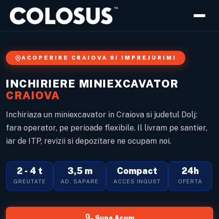
Sari
la
ACOPERIRE CRAIOVA SI IMPREJURIMI
conținut
INCHIRIERE MINIEXCAVATOR
CRAIOVA
Inchiriaza un miniexcavator in Craiova si judetul Dolj:
fara operator, pe perioade flexibile. Il livram pe santier,
iar de ITP, revizii si depozitare ne ocupam noi.
2 - 4 t
3,5 m
Compact
24h
GREUTATE
AD. SAPARE
ACCES INGUST
OFERTA
Suna Acum